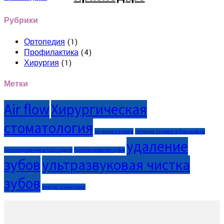
Рубрики
Ортопедия
(1)
Профилактика
(4)
Хирургия
(1)
Метки
Air flow
Хирургическая
стоматология
лечение кариеса
лечение кариеса в Краснодаре
удаление
протезирование в Краснодаре
протезирование зубов
зубов
ультразвуковая чистка
зубов
хирург стоматолог