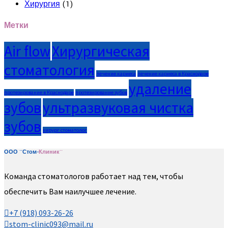
Хирургия
(1)
Метки
Air flow
Хирургическая
стоматология
лечение кариеса
лечение кариеса в Краснодаре
удаление
протезирование в Краснодаре
протезирование зубов
зубов
ультразвуковая чистка
зубов
хирург стоматолог
ООО ``Стом-
Клиник``
Команда стоматологов работает над тем, чтобы
обеспечить Вам наилучшее лечение.
+7 (918) 093-26-26
stom-clinic093@mail.ru